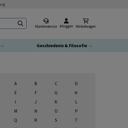
org
Inloggen
Klantenservice
Winkelwagen
Geschiedenis & Filosofie
A
B
C
D
E
F
G
H
I
J
K
L
M
N
O
P
Q
R
S
T