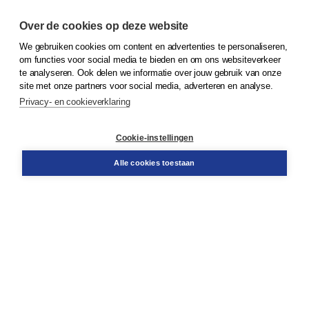
Over de cookies op deze website
We gebruiken cookies om content en advertenties te personaliseren,
© 2026
Koninklijke Boom uitgevers
om functies voor social media te bieden en om ons websiteverkeer
te analyseren. Ook delen we informatie over jouw gebruik van onze
Klantenservice
site met onze partners voor social media, adverteren en analyse.
Service & informatie
Privacy- en cookieverklaring
Contact
Retourneren
Docentenservice
Cookie-instellingen
Snel bestellen
Teamviewer
Alle cookies toestaan
Boom voor jou
Voor de boekhandel
Voor de pers
Publiceren bij Boom
Werken bij Boom & Vacatures
Over Boom
Wat ons drijft
Onze historie