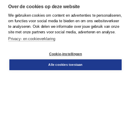
Over de cookies op deze website
We gebruiken cookies om content en advertenties te personaliseren,
© 2026
Koninklijke Boom uitgevers
om functies voor social media te bieden en om ons websiteverkeer
te analyseren. Ook delen we informatie over jouw gebruik van onze
Klantenservice
site met onze partners voor social media, adverteren en analyse.
Service & informatie
Privacy- en cookieverklaring
Contact
Retourneren
Docentenservice
Cookie-instellingen
Snel bestellen
Teamviewer
Alle cookies toestaan
Boom voor jou
Voor de boekhandel
Voor de pers
Publiceren bij Boom
Werken bij Boom & Vacatures
Over Boom
Wat ons drijft
Onze historie
Onze auteurs