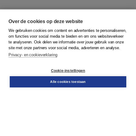
Over de cookies op deze website
We gebruiken cookies om content en advertenties te personaliseren,
© 2026
Koninklijke Boom uitgevers
om functies voor social media te bieden en om ons websiteverkeer
te analyseren. Ook delen we informatie over jouw gebruik van onze
Klantenservice
site met onze partners voor social media, adverteren en analyse.
Service & informatie
Privacy- en cookieverklaring
Contact
Retourneren
Docentenservice
Cookie-instellingen
Snel bestellen
Teamviewer
Alle cookies toestaan
Boom voor jou
Voor de boekhandel
Voor de pers
Publiceren bij Boom
Werken bij Boom & Vacatures
Over Boom