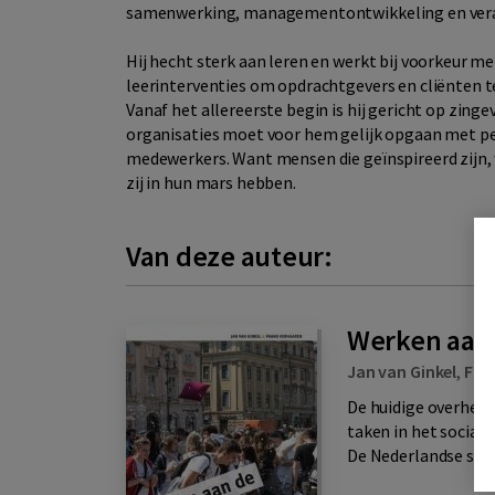
samenwerking, managementontwikkeling en vera
Hij hecht sterk aan leren en werkt bij voorkeur m
leerinterventies om opdrachtgevers en cliënten te
Vanaf het allereerste begin is hij gericht op zin
organisaties moet voor hem gelijk opgaan met pe
medewerkers. Want mensen die geïnspireerd zijn, 
zij in hun mars hebben.
Van deze auteur:
Werken aan 
Jan van Ginkel
,
Fra
De huidige overheid 
taken in het sociale
De Nederlandse stede