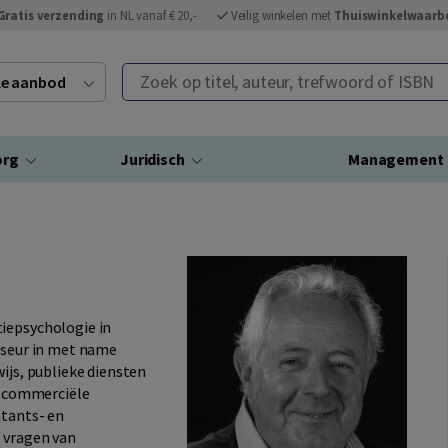
Gratis verzending
in NL vanaf € 20,-
Veilig winkelen met
Thuiswinkelwaarb
Zoek op titel, auteur, trefwoord of ISBN
ele aanbod
org
Juridisch
Management
tiepsychologie in
viseur in met name
ijs, publieke diensten
in commerciële
ntants- en
p vragen van