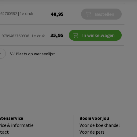
40,95
462760592 | 1e druk
Bestellen
35,95
In winkelwagen
 9789462760936 | 1e druk
r
Plaats op wensenlijst
ntenservice
Boom voor jou
vice & informatie
Voor de boekhandel
tact
Voor de pers