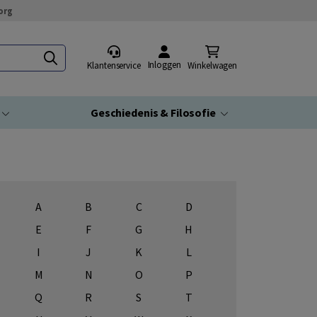
org
Inloggen
Klantenservice
Winkelwagen
Geschiedenis & Filosofie
A
B
C
D
E
F
G
H
I
J
K
L
M
N
O
P
Q
R
S
T