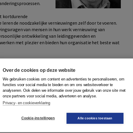
nderingsprocessen.
et kortdurende
 leren de noodzakelijke vernieuwingen zelf door te voeren.
gevingsvragen van mensen in hun werk: vernieuwing van
rsoonlijke ontwikkeling van leidinggevenden en
werken met plezier en bieden hun organisatie het beste wat
Over de cookies op deze website
We gebruiken cookies om content en advertenties te personaliseren, om
functies voor social media te bieden en om ons websiteverkeer te
de wakkere stad
analyseren. Ook delen we informatie over jouw gebruik van onze site met
onze partners voor social media, adverteren en analyse.
ns Verhaaren
|
Boom
Privacy- en cookieverklaring
levert een groot deel van zijn bestaansrecht in door veel
 domein over te hevelen van rijks- naar gemeentelijk niveau.
Cookie-instellingen
Alle cookies toestaan
n zullen zich nieu...
Meer