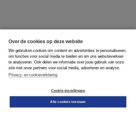
Over de cookies op deze website
We gebruiken cookies om content en advertenties te personaliseren,
© 2026
Koninklijke Boom uitgevers
om functies voor social media te bieden en om ons websiteverkeer
te analyseren. Ook delen we informatie over jouw gebruik van onze
Klantenservice
site met onze partners voor social media, adverteren en analyse.
Service & informatie
Privacy- en cookieverklaring
Contact
Retourneren
Docentenservice
Cookie-instellingen
Snel bestellen
Teamviewer
Alle cookies toestaan
Boom voor jou
Voor de boekhandel
Voor de pers
Publiceren bij Boom