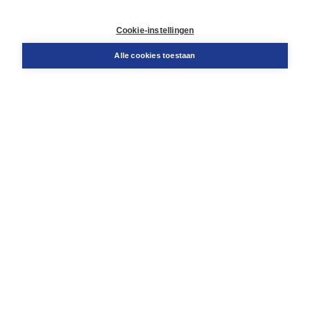
Retourneren
Docentenservice
Cookie-instellingen
Snel bestellen
Teamviewer
Alle cookies toestaan
Boom voor jou
Voor de boekhandel
Voor de pers
Publiceren bij Boom
Werken bij Boom & Vacatures
Over Boom
Wat ons drijft
Onze historie
Onze auteurs
Onze organisatie
Duurzaam ondernemen
Gratis verzending in NL vanaf € 20,-.
Veilig winkelen met Thuiswinkelwaarborg