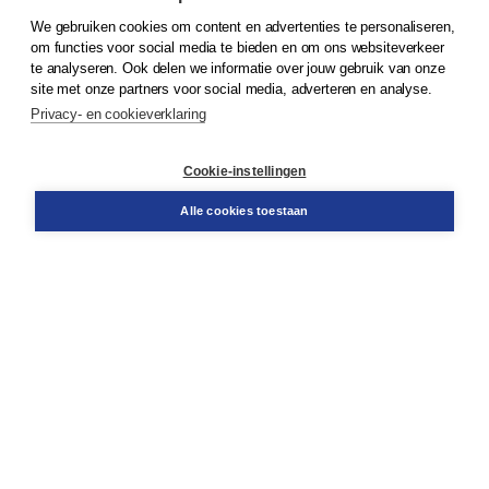
We gebruiken cookies om content en advertenties te personaliseren,
© 2026
Koninklijke Boom uitgevers
om functies voor social media te bieden en om ons websiteverkeer
te analyseren. Ook delen we informatie over jouw gebruik van onze
Klantenservice
site met onze partners voor social media, adverteren en analyse.
Service & informatie
Privacy- en cookieverklaring
Contact
Retourneren
Docentenservice
Cookie-instellingen
Snel bestellen
Teamviewer
Alle cookies toestaan
Boom voor jou
Voor de boekhandel
Voor de pers
Publiceren bij Boom
Werken bij Boom & Vacatures
Over Boom
Wat ons drijft
Onze historie
Onze auteurs
Onze organisatie