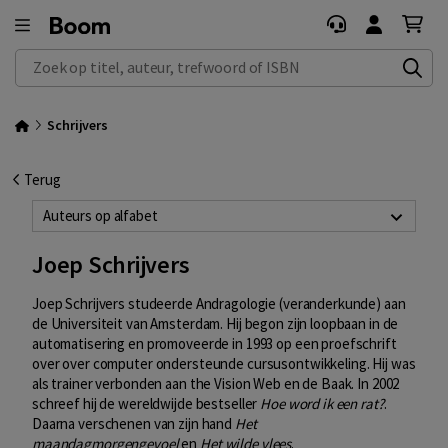
Zoek op titel, auteur, trefwoord of ISBN
Schrijvers
Terug
Auteurs op alfabet
Joep Schrijvers
Joep Schrijvers studeerde Andragologie (veranderkunde) aan
de Universiteit van Amsterdam. Hij begon zijn loopbaan in de
automatisering en promoveerde in 1993 op een proefschrift
over over computer ondersteunde cursusontwikkeling. Hij was
als trainer verbonden aan the Vision Web en de Baak. In 2002
schreef hij de wereldwijde bestseller
Hoe word ik een rat?
.
Daarna verschenen van zijn hand
Het
maandagmorgengevoel
en
Het wilde vlees
.