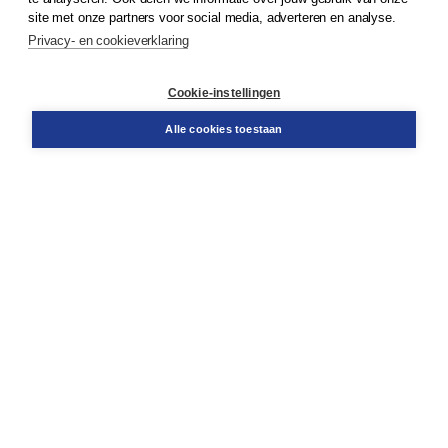
Klantenservice
site met onze partners voor social media, adverteren en analyse.
Service & informatie
Privacy- en cookieverklaring
Contact
Retourneren
Docentenservice
Cookie-instellingen
Snel bestellen
Teamviewer
Alle cookies toestaan
Boom voor jou
Voor de boekhandel
Voor de pers
Publiceren bij Boom
Werken bij Boom & Vacatures
Over Boom
Wat ons drijft
Onze historie
Onze auteurs
Onze organisatie
Duurzaam ondernemen