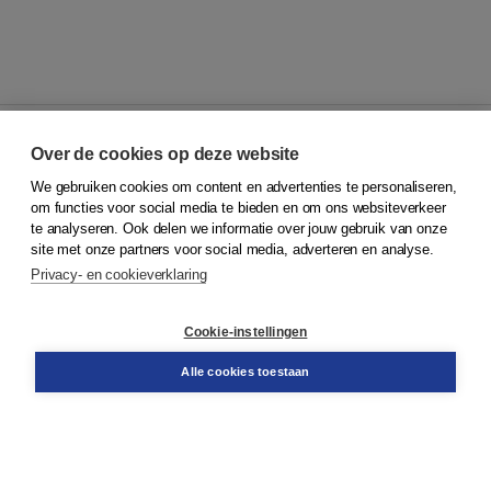
Over de cookies op deze website
We gebruiken cookies om content en advertenties te personaliseren,
© 2026
Koninklijke Boom uitgevers
om functies voor social media te bieden en om ons websiteverkeer
te analyseren. Ook delen we informatie over jouw gebruik van onze
Klantenservice
site met onze partners voor social media, adverteren en analyse.
Service & informatie
Privacy- en cookieverklaring
Contact
Retourneren
Docentenservice
Cookie-instellingen
Snel bestellen
Teamviewer
Alle cookies toestaan
Boom voor jou
Voor de boekhandel
Voor de pers
Publiceren bij Boom