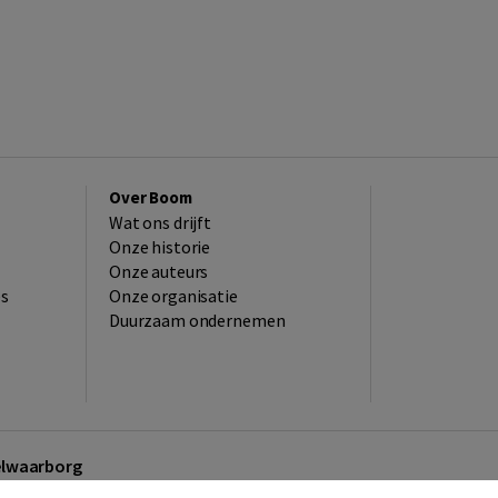
Over Boom
Wat ons drijft
Onze historie
Onze auteurs
es
Onze organisatie
Duurzaam ondernemen
kelwaarborg