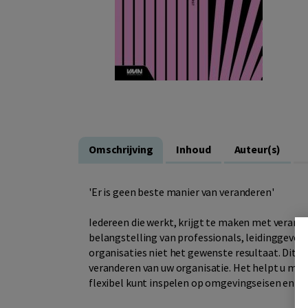
Omschrijving
Inhoud
Auteur(s)
'Er is geen beste manier van veranderen'
Iedereen die werkt, krijgt te maken met veran
belangstelling van professionals, leidinggeve
organisaties niet het gewenste resultaat. Dit 
veranderen van uw organisatie. Het helpt u me
flexibel kunt inspelen op omgevingseisen en da