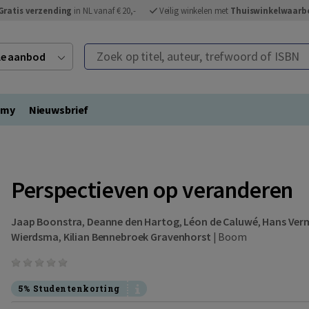
Gratis verzending
in NL vanaf € 20,-
Veilig winkelen met
Thuiswinkelwaarb
Zoek op titel, auteur, trefwoord of ISBN
ele aanbod
emy
Nieuwsbrief
Perspectieven op veranderen
Jaap Boonstra
,
Deanne den Hartog
,
Léon de Caluwé
,
Hans Ver
Wierdsma
,
Kilian Bennebroek Gravenhorst
|
Boom
5% Studentenkorting