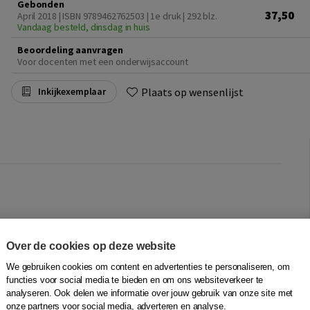
Gebonden
37,50
April 2018 | ISBN 9789462762503 | 1e druk
| 292 blz.
Vandaag besteld, dinsdag in huis
Beoordeling aanvragen
Voor docenten met een onderwijsaccount
Plaats op wensenlijst
Inkijkexemplaar
dering. Omgaan met veranderingen heeft daarom veel
nden en managers. Toch behalen veel veranderingen in
Over de cookies op deze website
boek ondersteunt u met praktische inzichten over het
We gebruiken cookies om content en advertenties te personaliseren, om
t het kiezen van een doordachte veranderaanpak zodat u
functies voor social media te bieden en om ons websiteverkeer te
armee uw organisatie kwalificeert voor de toekomst.
analyseren. Ook delen we informatie over jouw gebruik van onze site met
onze partners voor social media, adverteren en analyse.