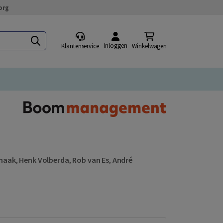
org
Inloggen
Klantenservice
Winkelwagen
maak
,
Henk Volberda
,
Rob van Es
,
André