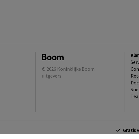
Kla
Ser
© 2026
Koninklijke Boom
Con
uitgevers
Ret
Doc
Sne
Tea
Gratis 