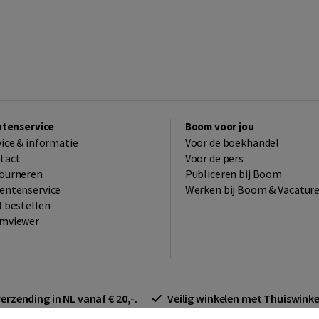
ntenservice
Boom voor jou
vice & informatie
Voor de boekhandel
tact
Voor de pers
ourneren
Publiceren bij Boom
entenservice
Werken bij Boom & Vacatur
l bestellen
mviewer
verzending in NL vanaf € 20,-.
Veilig winkelen met Thuiswin