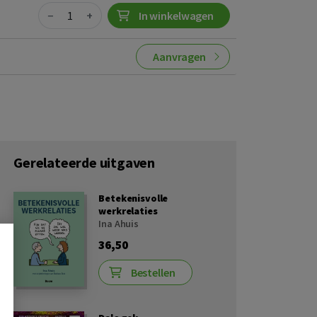
Quantity
−
+
In winkelwagen
Aanvragen
Gerelateerde uitgaven
Betekenisvolle
werkrelaties
Ina Ahuis
36,50
Bestellen