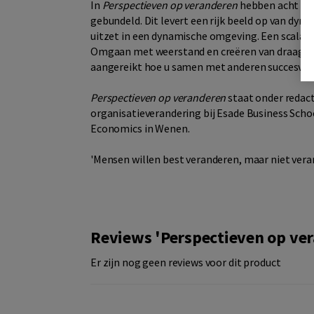
In
Perspectieven op veranderen
hebben acht sma
gebundeld. Dit levert een rijk beeld op van dyna
uitzet in een dynamische omgeving. Een scala v
Omgaan met weerstand en creëren van draagvla
aangereikt hoe u samen met anderen succesvol
Perspectieven op veranderen
staat onder redact
organisatieverandering bij Esade Business Schoo
Economics in Wenen.
'Mensen willen best veranderen, maar niet vera
Reviews 'Perspectieven op ve
Er zijn nog geen reviews voor dit product