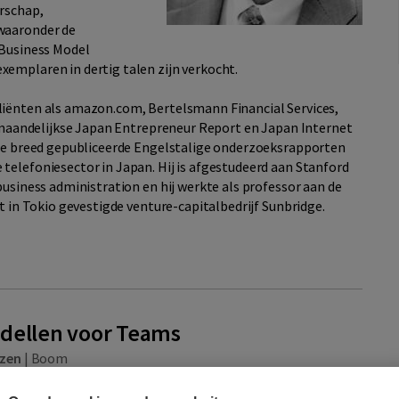
rschap,
waaronder de
 Business Model
emplaren in dertig talen zijn verkocht.
liënten als amazon.com, Bertelsmann Financial Services,
et maandelijkse Japan Entrepreneur Report en Japan Internet
ste breed gepubliceerde Engelstalige onderzoeksrapporten
telefoniesector in Japan. Hij is afgestudeerd aan Stanford
business administration en hij werkte als professor aan de
t in Tokio gevestigde venture-capitalbedrijf Sunbridge.
dellen voor Teams
azen
|
Boom
rend dat je … steeds opnieuw moet uitleggen wat mensen in je