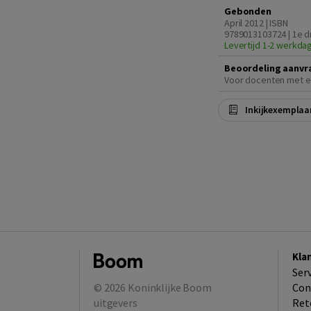
Gebonden
April 2012 | ISBN
9789013103724 | 1e d
Levertijd 1-2 werkda
Beoordeling aanvr
Voor docenten met e
Inkijkexemplaa
Kla
Ser
© 2026
Koninklijke Boom
Con
uitgevers
Ret