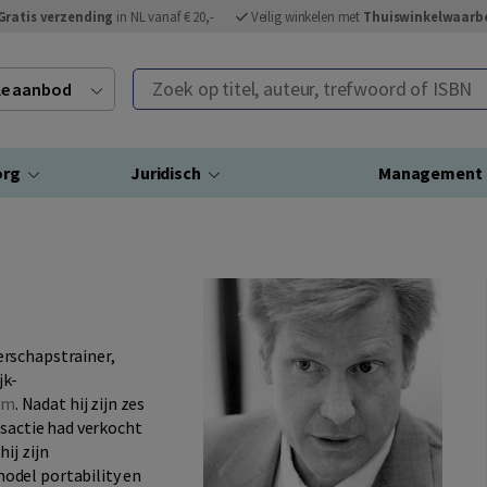
Gratis verzending
in NL vanaf € 20,-
Veilig winkelen met
Thuiswinkelwaarb
Zoek op titel, auteur, trefwoord of ISBN
ele aanbod
org
Juridisch
Management
rschapstrainer,
jk-
om
. Nadat hij zijn zes
nsactie had verkocht
ij zijn
odel portability en