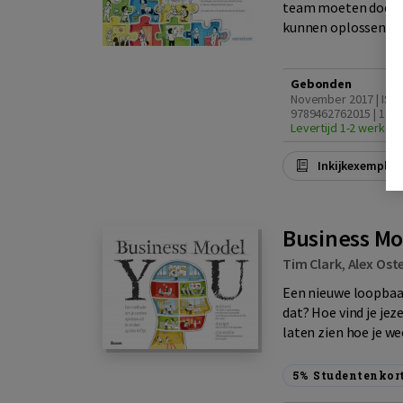
team moeten doen?
kunnen oplossen? to
Gebonden
November 2017 | ISB
9789462762015 | 1e d
Levertijd 1-2 werkda
Inkijkexemplaa
Business Mo
Tim Clark
,
Alex Ost
Een nieuwe loopbaan
dat? Hoe vind je jez
laten zien hoe je we
5%
Studentenkor