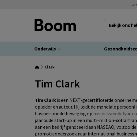
Bekijk ons h
Onderwijs
Gezondheidsz
Clark
Tim Clark
Tim Clark
is een NEXT-gecertificeerde onderneme
opleider en auteur. Hij leidt de mondiale persoonli
businessmodelbeweging op
businessmodelyou.c
jaar oude start-up in een multi-million-dollartra
aan een bedrijf genoteerd aan NASDAQ, voltooide h
promotieonderzoek naar international businessm