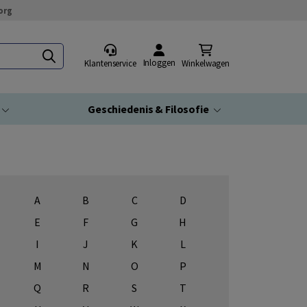
org
Inloggen
Klantenservice
Winkelwagen
Geschiedenis & Filosofie
A
B
C
D
E
F
G
H
I
J
K
L
M
N
O
P
Q
R
S
T