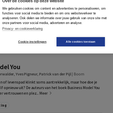
Over de cookies op deze website
 problemen moet oplossen die anderen zelf zouden moeten
ezicht houdt en micr...
Meer
We gebruiken cookies om content en advertenties te personaliseren, om
functies voor social media te bieden en om ons websiteverkeer te
analyseren. Ook delen we informatie over jouw gebruik van onze site met
onze partners voor social media, adverteren en analyse.
Quantity
N
Privacy- en cookieverklaring
49,95
−
+
In winkelwagen
ruk
gen
Cookie-instellingen
Alle cookies toestaan
r
Plaats op wensenlijst
del You
erwalder
,
Yves Pigneur
,
Patrick van der Pijl
|
Boom
 of levenspad klinkt soms aantrekkelijk, maar hoe doe je
elf opnieuw uit? De auteurs van het boek Business Model You
er vertrouwen en plez...
Meer
ting