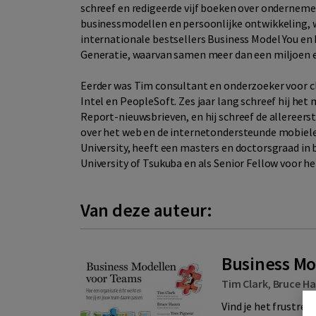
schreef en redigeerde vijf boeken over onderneme
businessmodellen en persoonlijke ontwikkeling, 
internationale bestsellers Business Model You en
Generatie, waarvan samen meer dan een miljoen ex
Eerder was Tim consultant en onderzoeker voor c
Intel en PeopleSoft. Zes jaar lang schreef hij h
Report-nieuwsbrieven, en hij schreef de allereer
over het web en de internetondersteunde mobiele 
University, heeft een masters en doctorsgraad in 
University of Tsukuba en als Senior Fellow voor he
Van deze auteur:
Business Mo
Tim Clark
,
Bruce H
Vind je het frustre