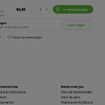
Quantity
49,95
−
+
In winkelwagen
ruk
gen
agen
Aanvragen
en onderwijsaccount
r
Plaats op wensenlijst
ntenservice
Boom voor jou
vice & informatie
Voor de boekhandel
tact
Voor de pers
ourneren
Publiceren bij Boom