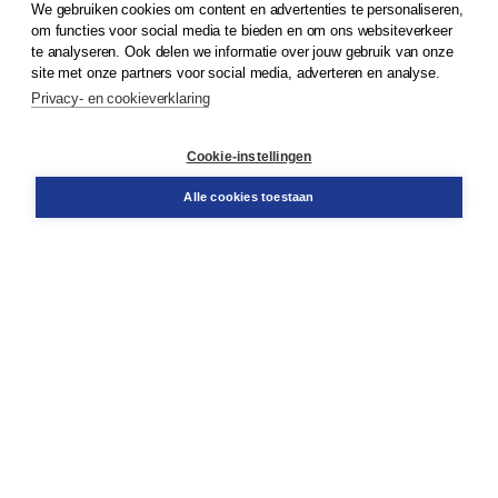
We gebruiken cookies om content en advertenties te personaliseren,
© 2026
Koninklijke Boom uitgevers
om functies voor social media te bieden en om ons websiteverkeer
te analyseren. Ook delen we informatie over jouw gebruik van onze
Klantenservice
site met onze partners voor social media, adverteren en analyse.
Service & informatie
Privacy- en cookieverklaring
Contact
Retourneren
Docentenservice
Cookie-instellingen
Snel bestellen
Teamviewer
Alle cookies toestaan
Boom voor jou
Voor de boekhandel
Voor de pers
Publiceren bij Boom
Werken bij Boom & Vacatures
Over Boom
Wat ons drijft
Onze historie
Onze auteurs
Onze organisatie
Duurzaam ondernemen