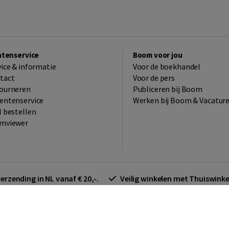
ntenservice
Boom voor jou
vice & informatie
Voor de boekhandel
tact
Voor de pers
ourneren
Publiceren bij Boom
entenservice
Werken bij Boom & Vacatur
l bestellen
mviewer
verzending in NL vanaf € 20,-.
Veilig winkelen met Thuiswin
arden zakelijk
Cookieverklaring
Disclaimer
Privacy policy