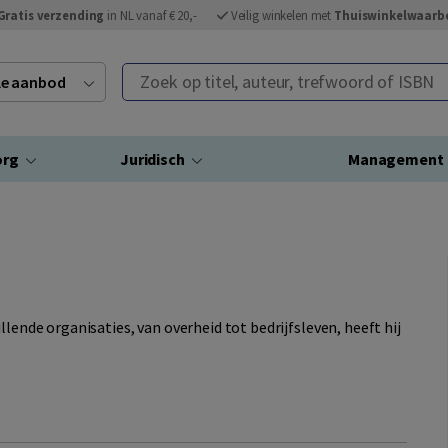
Gratis verzending
in NL vanaf € 20,-
Veilig winkelen met
Thuiswinkelwaarb
Zoek op titel, auteur, trefwoord of ISBN
ele aanbod
org
Juridisch
Management
llende organisaties, van overheid tot bedrijfsleven, heeft hij