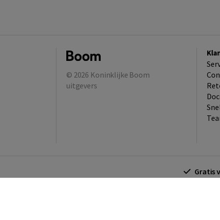
Kla
Ser
© 2026
Koninklijke Boom
Con
uitgevers
Ret
Doc
Sne
Tea
Gratis 
Algemene voorwaarden
Algemene voorwa