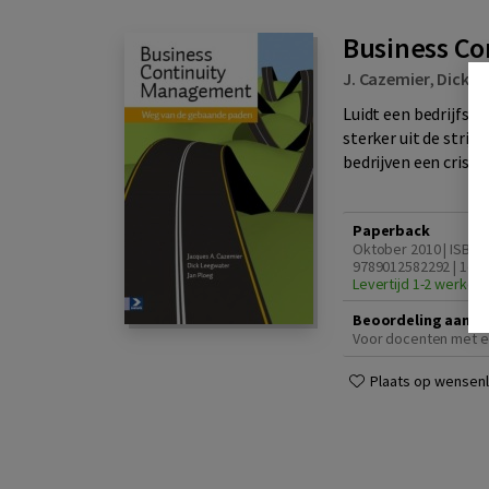
Business C
J. Cazemier
,
Dick L
Luidt een bedrijfscr
sterker uit de stri
bedrijven een crisis
Paperback
Oktober 2010 | ISBN
9789012582292 | 1e d
Levertijd 1-2 werkda
Beoordeling aanvr
Voor docenten met e
Plaats op wensenli