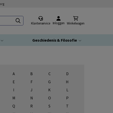
org
Inloggen
Klantenservice
Winkelwagen
Geschiedenis & Filosofie
A
B
C
D
E
F
G
H
I
J
K
L
M
N
O
P
Q
R
S
T