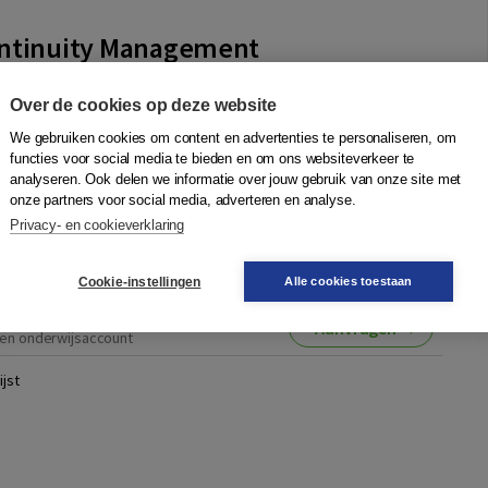
ontinuity Management
eegwater
,
Jan Ploeg
|
Boom
Over de cookies op deze website
isis het einde in van een onderneming, of is er een manier om
jd te komen? Business Continuity Management laat zien hoe
We gebruiken cookies om content en advertenties te personaliseren, om
functies voor social media te bieden en om ons websiteverkeer te
 kunnen overleven....
Meer
analyseren. Ook delen we informatie over jouw gebruik van onze site met
onze partners voor social media, adverteren en analyse.
Privacy- en cookieverklaring
Quantity
65,50
−
+
In winkelwagen
ruk
gen
Cookie-instellingen
Alle cookies toestaan
agen
Aanvragen
en onderwijsaccount
jst