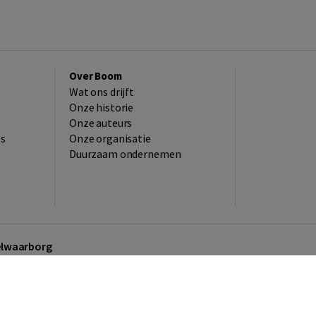
Over Boom
Wat ons drijft
Onze historie
Onze auteurs
es
Onze organisatie
Duurzaam ondernemen
kelwaarborg