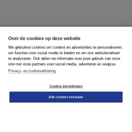
Over de cookies op deze website
We gebruiken cookies om content en advertenties te personaliseren,
© 2026
Koninklijke Boom uitgevers
om functies voor social media te bieden en om ons websiteverkeer
te analyseren. Ook delen we informatie over jouw gebruik van onze
Klantenservice
site met onze partners voor social media, adverteren en analyse.
Service & informatie
Privacy- en cookieverklaring
Contact
Retourneren
Docentenservice
Cookie-instellingen
Snel bestellen
Teamviewer
Alle cookies toestaan
Boom voor jou
Voor de boekhandel
Voor de pers
Publiceren bij Boom