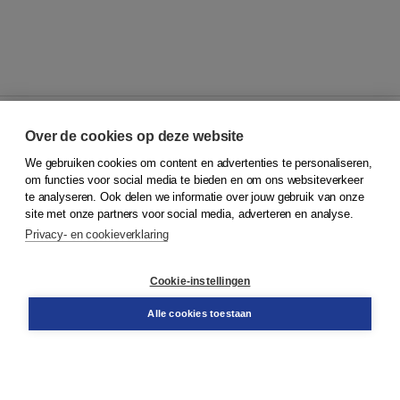
Over de cookies op deze website
We gebruiken cookies om content en advertenties te personaliseren,
© 2026
Koninklijke Boom uitgevers
om functies voor social media te bieden en om ons websiteverkeer
te analyseren. Ook delen we informatie over jouw gebruik van onze
Klantenservice
site met onze partners voor social media, adverteren en analyse.
Service & informatie
Privacy- en cookieverklaring
Contact
Retourneren
Docentenservice
Cookie-instellingen
Snel bestellen
Teamviewer
Alle cookies toestaan
Boom voor jou
Voor de boekhandel
Voor de pers