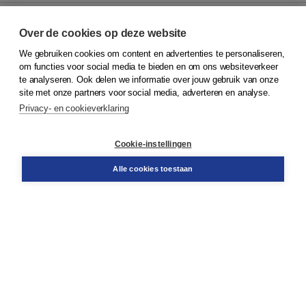
Over de cookies op deze website
We gebruiken cookies om content en advertenties te personaliseren,
© 2026
Koninklijke Boom uitgevers
om functies voor social media te bieden en om ons websiteverkeer
te analyseren. Ook delen we informatie over jouw gebruik van onze
Klantenservice
site met onze partners voor social media, adverteren en analyse.
Service & informatie
Privacy- en cookieverklaring
Contact
Retourneren
Docentenservice
Cookie-instellingen
Snel bestellen
Teamviewer
Alle cookies toestaan
Boom voor jou
Voor de boekhandel
Voor de pers
Publiceren bij Boom
Werken bij Boom & Vacatures
Over Boom
Wat ons drijft