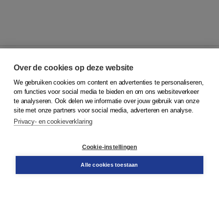
Over de cookies op deze website
We gebruiken cookies om content en advertenties te personaliseren,
© 2026
Koninklijke Boom uitgevers
om functies voor social media te bieden en om ons websiteverkeer
te analyseren. Ook delen we informatie over jouw gebruik van onze
Klantenservice
site met onze partners voor social media, adverteren en analyse.
Service & informatie
Privacy- en cookieverklaring
Contact
Retourneren
Docentenservice
Cookie-instellingen
Snel bestellen
Teamviewer
Alle cookies toestaan
Boom voor jou
Voor de boekhandel
Voor de pers
Publiceren bij Boom