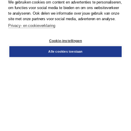
We gebruiken cookies om content en advertenties te personaliseren,
© 2026
Koninklijke Boom uitgevers
om functies voor social media te bieden en om ons websiteverkeer
te analyseren. Ook delen we informatie over jouw gebruik van onze
Klantenservice
site met onze partners voor social media, adverteren en analyse.
Service & informatie
Privacy- en cookieverklaring
Contact
Retourneren
Docentenservice
Cookie-instellingen
Snel bestellen
Teamviewer
Alle cookies toestaan
Boom voor jou
Voor de boekhandel
Voor de pers
Publiceren bij Boom
Werken bij Boom & Vacatures
Over Boom
Wat ons drijft
Onze historie
Onze auteurs
Onze organisatie
Duurzaam ondernemen