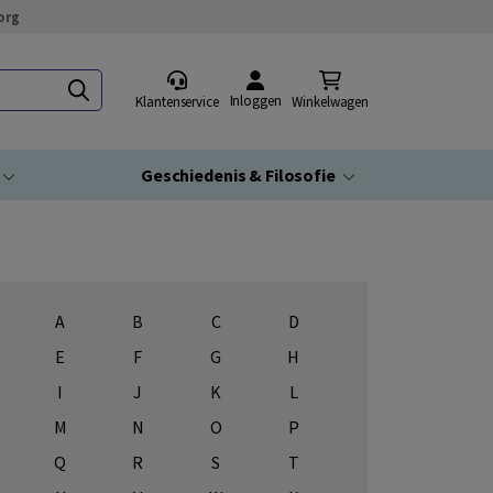
org
Inloggen
Klantenservice
Winkelwagen
Geschiedenis & Filosofie
A
B
C
D
E
F
G
H
I
J
K
L
M
N
O
P
Q
R
S
T