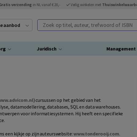
Gratis verzending
in NL vanaf € 20,-
Veilig winkelen met
Thuiswinkelwaarb
Zoek op titel, auteur, trefwoord of ISBN
ele aanbod
org
Juridisch
Management
ww.advicom.nl
)
cursussen op het gebied van het
lyse, datamodellering, databases, SQL en data warehouses.
n ontwerpen voor informatiesystemen.
Hij heeft een specifieke
ce.
s een kijkje op zijn auteurswebsite:
www.tonderooij.com
.