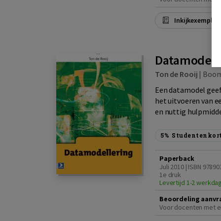
Inkijkexemplaa
Datamodell
Ton de Rooij
|
Boo
Een datamodel geeft
het uitvoeren van e
en nuttig hulpmiddel
5%
Studentenkor
Paperback
Juli 2010 | ISBN 9789
1e druk
Levertijd 1-2 werkda
Beoordeling aanvr
Voor docenten met e