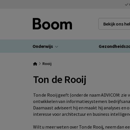
Bekijk ons h
Onderwijs
Gezondheidsz
Rooij
Ton de Rooij
Ton de Rooij geeft (onder de naam ADVICOM: zie
w
ontwikkelen van informatiesystemen: bedrijfsana
Daarnaast
adviseert hij en maakt hij analyses e
interesse voor architectuur en business intelligen
Wilt u meer weten over Ton de Rooij, neem dan een