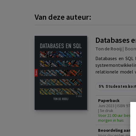
Van deze auteur:
Databases e
Ton de Rooij
|
Boo
Databases en SQL 
systeemontwikkeli
relationele model w
5%
Studentenkor
Paperback
Juni 2023 | ISBN 978
| 5e druk
Voor 21:00 uur bestel
morgen in huis
Beoordeling aanvr
Voor docenten met e