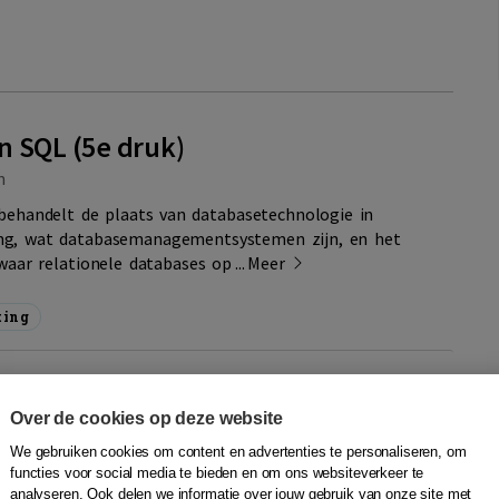
n SQL (5e druk)
m
behandelt de plaats van databasetechnologie in
ng, wat databasemanagementsystemen zijn, en het
aar relationele databases op ...
Meer
ting
9024457182
Quantity
58,50
−
+
In winkelwagen
Over de cookies op deze website
d,
We gebruiken cookies om content en advertenties te personaliseren, om
functies voor social media te bieden en om ons websiteverkeer te
agen
Aanvragen
analyseren. Ook delen we informatie over jouw gebruik van onze site met
en onderwijsaccount