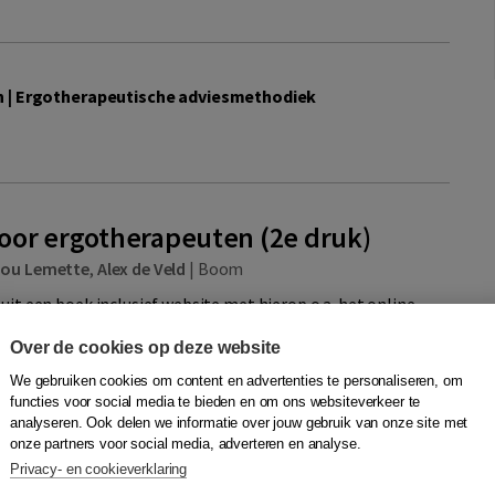
n | Ergotherapeutische adviesmethodiek
oor ergotherapeuten (2e druk)
jou Lemette
,
Alex de Veld
|
Boom
uit een boek inclusief website met hierop o.a. het online
 door ergotherapeuten worden adviesmethodiek en een
Over de cookies op deze website
smodel beschreven. Het uitgan...
Meer
We gebruiken cookies om content en advertenties te personaliseren, om
functies voor social media te bieden en om ons websiteverkeer te
ting
analyseren. Ook delen we informatie over jouw gebruik van onze site met
onze partners voor social media, adverteren en analyse.
 boek +
Privacy- en cookieverklaring
al (2