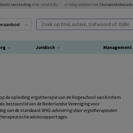
Gratis verzending
in NL vanaf € 20,-
Veilig winkelen met
Thuiswinkelwaarb
Zoek op titel, auteur, trefwoord of ISBN
ele aanbod
org
Juridisch
Management
t op de opleiding ergotherapie van de Hogeschool van Arnhem
ls bestuurslid van de Nederlandse Vereniging voor
ing van de standaard
WVG-advisering door ergotherapeuten
therapeutische adviesrapportages.