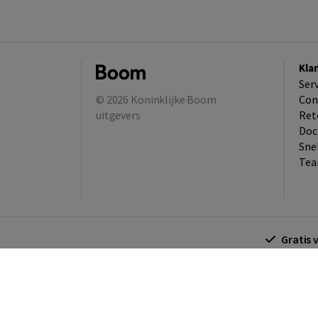
Kla
Ser
© 2026
Koninklijke Boom
Con
uitgevers
Ret
Doc
Sne
Tea
Gratis 
Algemene voorwaarden
Algemene voorwa