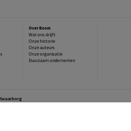
Over Boom
Wat ons drijft
Onze historie
Onze auteurs
es
Onze organisatie
Duurzaam ondernemen
kelwaarborg