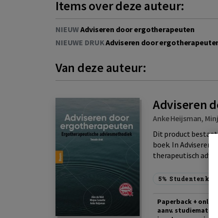
Items over deze auteur:
NIEUW
Adviseren door ergotherapeuten
NIEUWE DRUK
Adviseren door ergotherapeute
Van deze auteur:
Adviseren d
Anke Heijsman
,
Min
Dit product bestaat 
boek. In Adviseren
therapeutisch advie
5%
Studentenkor
Paperback + online
aanv. studiemateria