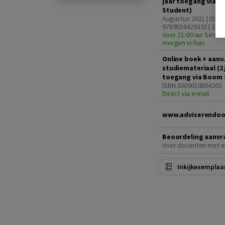
jaar toegang via 
Student)
Augustus 2021 | ISBN
9789024429332 | 2e d
Voor 21:00 uur bestel
morgen in huis
Online boek + aanv.
studiemateriaal (2 
toegang via Boom 
ISBN 3009010004265
Direct via e-mail
www.adviserendoo
Beoordeling aanvr
Voor docenten met e
Inkijkexemplaa