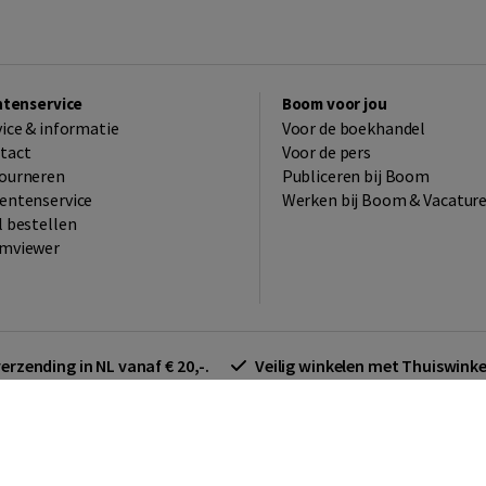
ntenservice
Boom voor jou
vice & informatie
Voor de boekhandel
tact
Voor de pers
ourneren
Publiceren bij Boom
entenservice
Werken bij Boom & Vacatur
l bestellen
mviewer
verzending in NL vanaf € 20,-.
Veilig winkelen met Thuiswin
arden zakelijk
Cookieverklaring
Disclaimer
Privacy policy