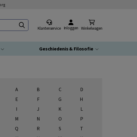
org
Inloggen
Klantenservice
Winkelwagen
Geschiedenis & Filosofie
A
B
C
D
E
F
G
H
I
J
K
L
M
N
O
P
Q
R
S
T