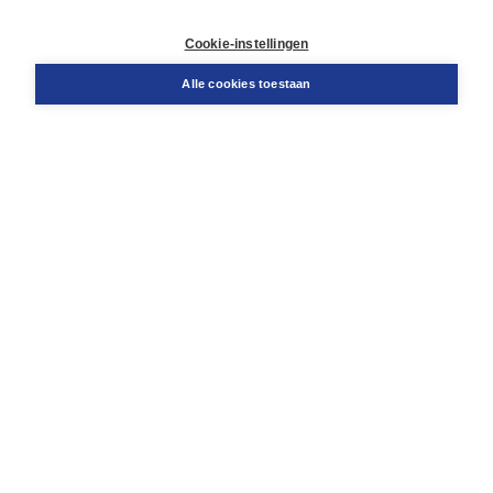
Retourneren
Docentenservice
Cookie-instellingen
Snel bestellen
Teamviewer
Alle cookies toestaan
Boom voor jou
Voor de boekhandel
Voor de pers
Publiceren bij Boom
Werken bij Boom & Vacatures
Over Boom
Wat ons drijft
Onze historie
Onze auteurs
Onze organisatie
Duurzaam ondernemen
Gratis verzending in NL vanaf € 20,-.
Veilig winkelen met Thuiswinkelwaarborg