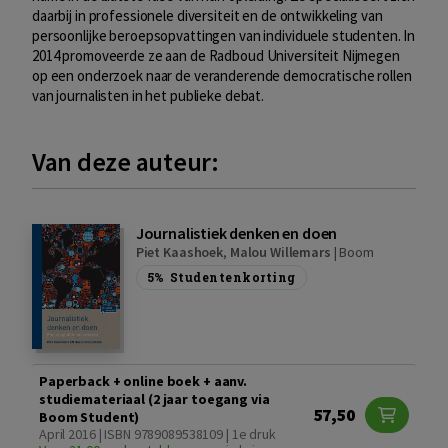
daarbij in professionele diversiteit en de ontwikkeling van
persoonlijke beroepsopvattingen van individuele studenten. In
2014 promoveerde ze aan de Radboud Universiteit Nijmegen
op een onderzoek naar de veranderende democratische rollen
van journalisten in het publieke debat.
Van deze auteur:
Journalistiek denken en doen
Piet Kaashoek
,
Malou Willemars
|
Boom
5%
Studentenkorting
Paperback + online boek + aanv.
studiemateriaal (2 jaar toegang via
57,50
Boom Student)
April 2016 | ISBN 9789089538109 | 1e druk