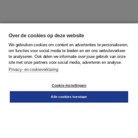
Over de cookies op deze website
We gebruiken cookies om content en advertenties te personaliseren,
© 2026
Koninklijke Boom uitgevers
om functies voor social media te bieden en om ons websiteverkeer
te analyseren. Ook delen we informatie over jouw gebruik van onze
Klantenservice
site met onze partners voor social media, adverteren en analyse.
Service & informatie
Privacy- en cookieverklaring
Contact
Retourneren
Docentenservice
Cookie-instellingen
Snel bestellen
Teamviewer
Alle cookies toestaan
Boom voor jou
Voor de boekhandel
Voor de pers
Publiceren bij Boom
Werken bij Boom & Vacatures