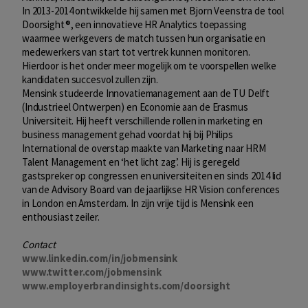
In 2013-2014 ontwikkelde hij samen met Bjorn Veenstra de tool
Doorsight®, een innovatieve HR Analytics toepassing
waarmee werkgevers de match tussen hun organisatie en
medewerkers van start tot vertrek kunnen monitoren.
Hierdoor is het onder meer mogelijk om te voorspellen welke
kandidaten succesvol zullen zijn.
Mensink studeerde Innovatiemanagement aan de TU Delft
(Industrieel Ontwerpen) en Economie aan de Erasmus
Universiteit. Hij heeft verschillende rollen in marketing en
business management gehad voordat hij bij Philips
International de overstap maakte van Marketing naar HRM
Talent Management en ‘het licht zag’. Hij is geregeld
gastspreker op congressen en universiteiten en sinds 2014 lid
van de Advisory Board van de jaarlijkse HR Vision conferences
in London en Amsterdam. In zijn vrije tijd is Mensink een
enthousiast zeiler.
Contact
www.linkedin.com/in/jobmensink
www.twitter.com/jobmensink
www.employerbrandinsights.com/doorsight