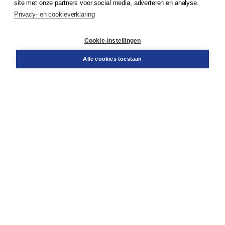
site met onze partners voor social media, adverteren en analyse.
Service & informatie
Privacy- en cookieverklaring
Contact
Retourneren
Docentenservice
Cookie-instellingen
Snel bestellen
Teamviewer
Alle cookies toestaan
Boom voor jou
Voor de boekhandel
Voor de pers
Publiceren bij Boom
Werken bij Boom & Vacatures
Over Boom
Wat ons drijft
Onze historie
Onze auteurs
Onze organisatie
Duurzaam ondernemen
Gratis verzending in NL vanaf € 20,-.