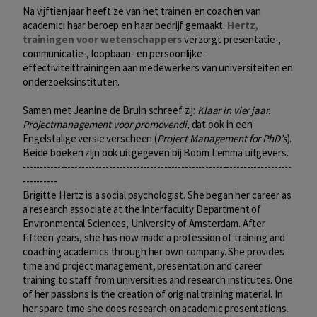
Na vijftien jaar heeft ze van het trainen en coachen van
academici haar beroep en haar bedrijf gemaakt.
Hertz,
trainingen voor wetenschappers
verzorgt presentatie-,
communicatie-, loopbaan- en persoonlijke-
effectiviteittrainingen aan medewerkers van universiteiten en
onderzoeksinstituten.
Samen met Jeanine de Bruin schreef zij:
Klaar in vier jaar.
Projectmanagement voor promovendi
, dat ook in een
Engelstalige versie verscheen (
Project Management for PhD’s
).
Beide boeken zijn ook uitgegeven bij Boom Lemma uitgevers.
------------------------------------------------------------------------------
----------
Brigitte Hertz is a social psychologist. She began her career as
a research associate at the Interfaculty Department of
Environmental Sciences, University of Amsterdam. After
fifteen years, she has now made a profession of training and
coaching academics through her own company. She provides
time and project management, presentation and career
training to staff from universities and research institutes. One
of her passions is the creation of original training material. In
her spare time she does research on academic presentations.