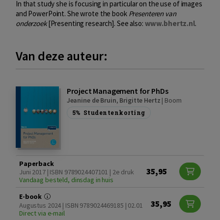
In that study she is focusing in particular on the use of images
and PowerPoint. She wrote the book
Presenteren van
onderzoek
[Presenting research]. See also:
www.bhertz.nl
.
Van deze auteur:
Project Management for PhDs
Jeanine de Bruin
,
Brigitte Hertz
|
Boom
5%
Studentenkorting
Paperback
35,95
Juni 2017 | ISBN 9789024407101 | 2e druk
Vandaag besteld, dinsdag in huis
E-book
35,95
Augustus 2024 | ISBN 9789024469185 | 02.01
Direct via e-mail