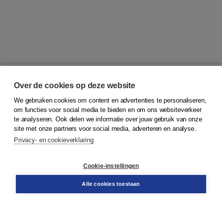
Over de cookies op deze website
We gebruiken cookies om content en advertenties te personaliseren,
© 2026
Koninklijke Boom uitgevers
om functies voor social media te bieden en om ons websiteverkeer
te analyseren. Ook delen we informatie over jouw gebruik van onze
Klantenservice
site met onze partners voor social media, adverteren en analyse.
Service & informatie
Privacy- en cookieverklaring
Contact
Retourneren
Docentenservice
Cookie-instellingen
Snel bestellen
Teamviewer
Alle cookies toestaan
Boom voor jou
Voor de boekhandel