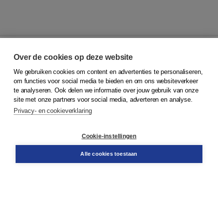
Over de cookies op deze website
We gebruiken cookies om content en advertenties te personaliseren,
© 2026
Koninklijke Boom uitgevers
om functies voor social media te bieden en om ons websiteverkeer
te analyseren. Ook delen we informatie over jouw gebruik van onze
Klantenservice
site met onze partners voor social media, adverteren en analyse.
Service & informatie
Privacy- en cookieverklaring
Contact
Retourneren
Docentenservice
Cookie-instellingen
Snel bestellen
Teamviewer
Alle cookies toestaan
Boom voor jou
Voor de boekhandel
Voor de pers
Publiceren bij Boom
Werken bij Boom & Vacatures