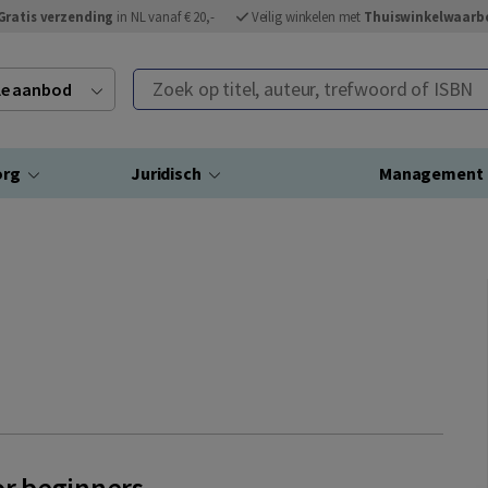
Gratis verzending
in NL vanaf € 20,-
Veilig winkelen met
Thuiswinkelwaarb
Zoek op titel, auteur, trefwoord of ISBN
ele aanbod
org
Juridisch
Management
or beginners