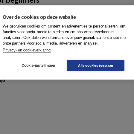
ectrum
Over de cookies op deze website
ners wil op een uitermate originele wijze de leek wegwijs
e, een terrein dat veel mensen direct geneigd zijn als
We gebruiken cookies om content en advertenties te personaliseren, om
pelen. Filosofie voo...
Meer
functies voor social media te bieden en om ons websiteverkeer te
analyseren. Ook delen we informatie over jouw gebruik van onze site met
onze partners voor social media, adverteren en analyse.
Privacy- en cookieverklaring
Quantity
33,99
−
+
In winkelwagen
druk
sdag in
Cookie-instellingen
Alle cookies toestaan
jst