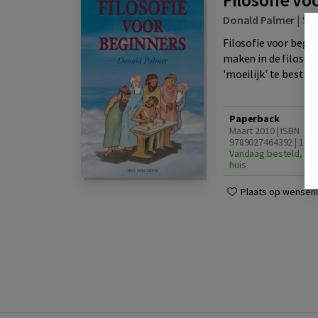
Donald Palmer
|
Sp
Filosofie voor begin
maken in de filosofi
'moeilijk' te bestem
Paperback
Maart 2010 | ISBN
9789027464392 | 10e 
Vandaag besteld, din
huis
Plaats op wensenli