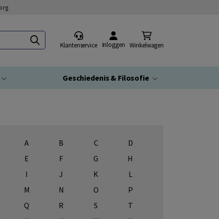
org
Inloggen
Klantenservice
Winkelwagen
Geschiedenis & Filosofie
A
B
C
D
E
F
G
H
I
J
K
L
M
N
O
P
Q
R
S
T