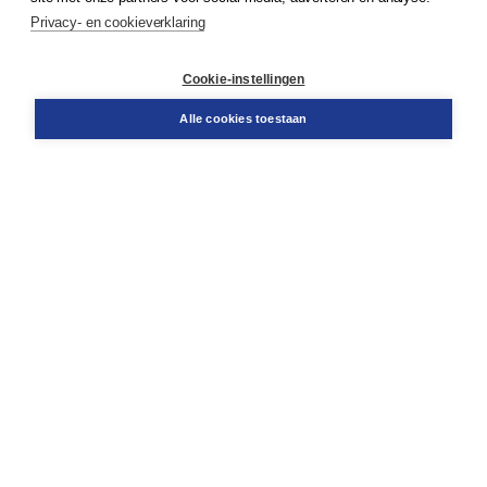
Service & informatie
Privacy- en cookieverklaring
Contact
Retourneren
Docentenservice
Cookie-instellingen
Snel bestellen
Teamviewer
Alle cookies toestaan
Boom voor jou
Voor de boekhandel
Voor de pers
Publiceren bij Boom
Werken bij Boom & Vacatures
Over Boom
Wat ons drijft
Onze historie
Onze auteurs
Onze organisatie
Duurzaam ondernemen
Gratis verzending in NL vanaf € 20,-.