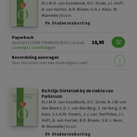
M.J.M.D. van Asseldonk
,
H.C. Dicke
,
J.I. Hoff
,
B. van Harten
,
B.R. Bloem
,
S.H.J. Keus
,
M.
Munneke
|
Boom
5%
Studentenkorting
Paperback
18,95
April 2013 | ISBN 9789059319103 | 1e druk
Levertijd 1-2 werkdagen
Beoordeling aanvragen
Voor docenten met een onderwijsaccount
Richtlijn Diëtetiek bij de ziekte van
Parkinson
M.J.M.D. van Asseldonk
,
H.C. Dicke
,
B.J.W. van
den Beemt
,
D.J. van den Berg
,
S. ter Borg
,
G.M.
Duin
,
S.L.H.M. Govers
,
J.J. van Teeffelen
,
J.I.
Hoff
,
B. van Harten
,
B.R. Bloem
,
S.H.J. Keus
,
M. Munneke
|
Boom
5%
Studentenkorting