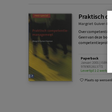
Praktisch 
Margriet Guiver-F
Over competentiema
Geen van deze boeke
competentieprofielen
Paperback
Januari 2001 | ISBN
9789052613772
Levertijd 1-2 werkda
Plaats op wensenli