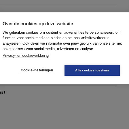
competentiemanagement
Over de cookies op deze website
reeman
|
Boom
We gebruiken cookies om content en advertenties te personaliseren, om
nagement zijn de laatste jaren vele boeken geschreven.
functies voor social media te bieden en om ons websiteverkeer te
n ging echter over de praktijk: het ontwikkelen van
analyseren. Ook delen we informatie over jouw gebruik van onze site met
 en de invoering ervan. In deze ...
Meer
onze partners voor social media, adverteren en analyse.
Privacy- en cookieverklaring
Cookie-instellingen
Alle cookies toestaan
Quantity
41,75
−
+
In winkelwagen
gen
jst