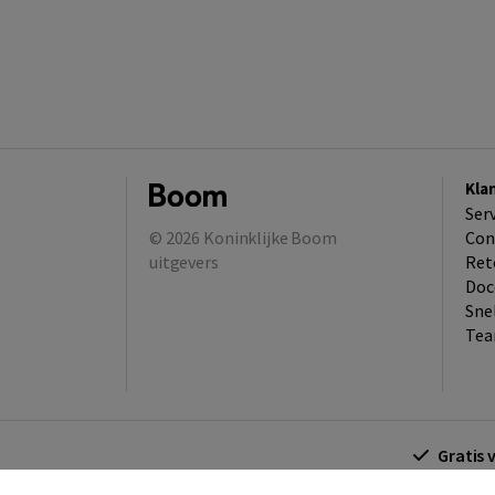
Kla
Ser
© 2026
Koninklijke Boom
Con
uitgevers
Ret
Doc
Sne
Tea
Gratis 