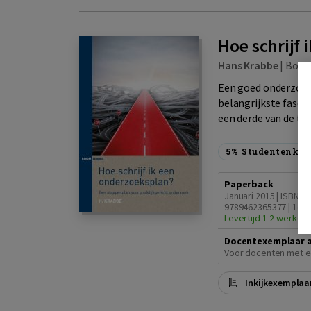
Hoe schrijf
Hans Krabbe
|
Boo
Een goed onderzoeks
belangrijkste fase v
een derde van de tij
5%
Studentenkor
Paperback
Januari 2015 | ISBN
9789462365377 | 1e d
Levertijd 1-2 werkda
Docentexemplaar 
Voor docenten met e
Inkijkexemplaa