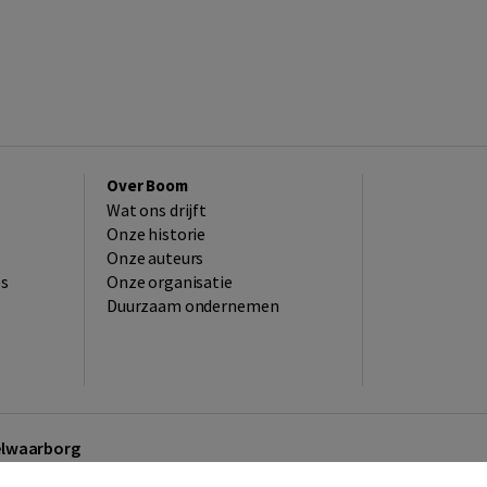
Over Boom
Wat ons drijft
Onze historie
Onze auteurs
es
Onze organisatie
Duurzaam ondernemen
kelwaarborg