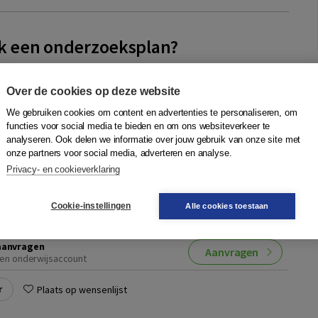
 ik een onderzoeksplan?
m
plan zorgt voor goed onderzoek. Het is misschien wel de
Over de cookies op deze website
an het onderzoek. Als je het goed aanpakt, kost het al snel
We gebruiken cookies om content en advertenties te personaliseren, om
d van het hele onderzo...
Meer
functies voor social media te bieden en om ons websiteverkeer te
analyseren. Ook delen we informatie over jouw gebruik van onze site met
onze partners voor social media, adverteren en analyse.
ting
Privacy- en cookieverklaring
Quantity
40,50
−
+
In winkelwagen
Cookie-instellingen
Alle cookies toestaan
ruk
gen
aanvragen
Aanvragen
en onderwijsaccount
r
Plaats op wensenlijst