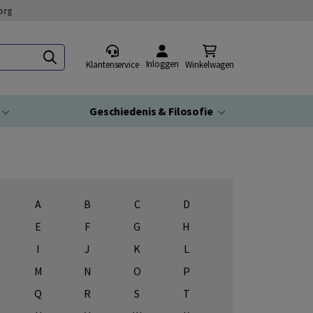
org
Inloggen
Klantenservice
Winkelwagen
Geschiedenis & Filosofie
A
B
C
D
E
F
G
H
I
J
K
L
M
N
O
P
Q
R
S
T