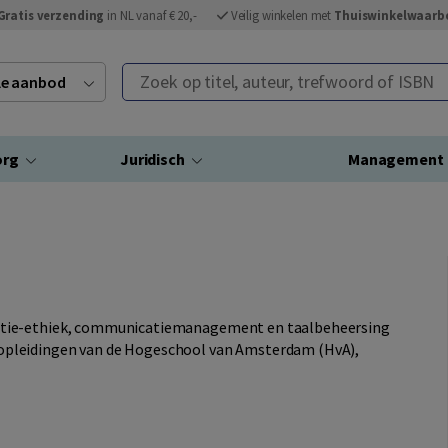
Gratis verzending
in NL vanaf € 20,-
Veilig winkelen met
Thuiswinkelwaarb
Zoek op titel, auteur, trefwoord of ISBN
ele aanbod
org
Juridisch
Management
atie-ethiek, communicatiemanagement en taalbeheersing
pleidingen van de Hogeschool van Amsterdam (HvA),