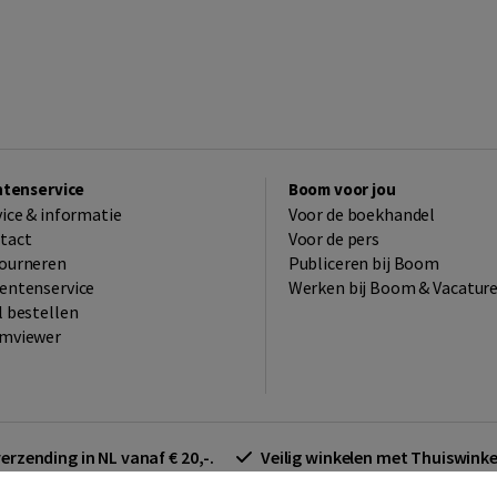
ntenservice
Boom voor jou
vice & informatie
Voor de boekhandel
tact
Voor de pers
ourneren
Publiceren bij Boom
entenservice
Werken bij Boom & Vacatur
l bestellen
mviewer
verzending in NL vanaf € 20,-.
Veilig winkelen met Thuiswin