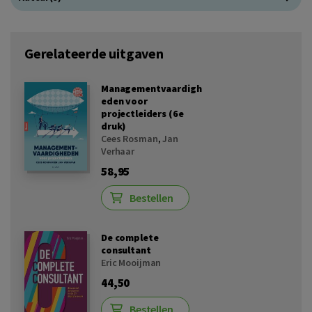
Gerelateerde uitgaven
Managementvaardigh
eden voor
projectleiders (6e
druk)
Cees Rosman
,
Jan
Verhaar
58,95
Bestellen
De complete
consultant
Eric Mooijman
44,50
Bestellen