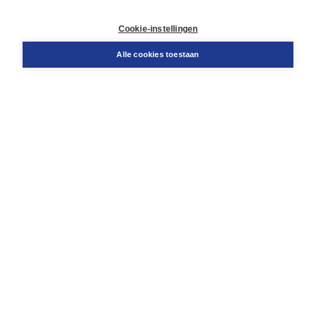
Retourneren
Docentenservice
Cookie-instellingen
Snel bestellen
Teamviewer
Alle cookies toestaan
Boom voor jou
Voor de boekhandel
Voor de pers
Publiceren bij Boom
Werken bij Boom & Vacatures
Over Boom
Wat ons drijft
Onze historie
Onze auteurs
Onze organisatie
Duurzaam ondernemen
Gratis verzending in NL vanaf € 20,-.
Veilig winkelen met Thuiswinkelwaarborg