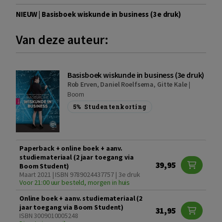
NIEUW | Basisboek wiskunde in business (3e druk)
Van deze auteur:
Basisboek wiskunde in business (3e druk)
Rob Erven
,
Daniel Roelfsema
,
Gitte Kale
|
Boom
5%
Studentenkorting
Paperback + online boek + aanv.
studiemateriaal (2 jaar toegang via
39,95
Boom Student)
Maart 2021 | ISBN 9789024437757 | 3e druk
Voor 21:00 uur besteld, morgen in huis
Online boek + aanv. studiemateriaal (2
jaar toegang via Boom Student)
31,95
ISBN 3009010005248