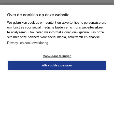
Over de cookies op deze website
We gebruiken cookies om content en advertenties te personaliseren,
© 2026
Koninklijke Boom uitgevers
om functies voor social media te bieden en om ons websiteverkeer
te analyseren. Ook delen we informatie over jouw gebruik van onze
Klantenservice
site met onze partners voor social media, adverteren en analyse.
Service & informatie
Privacy- en cookieverklaring
Contact
Retourneren
Docentenservice
Cookie-instellingen
Snel bestellen
Teamviewer
Alle cookies toestaan
Boom voor jou
Voor de boekhandel
Voor de pers
Publiceren bij Boom
Werken bij Boom & Vacatures
Over Boom
Wat ons drijft