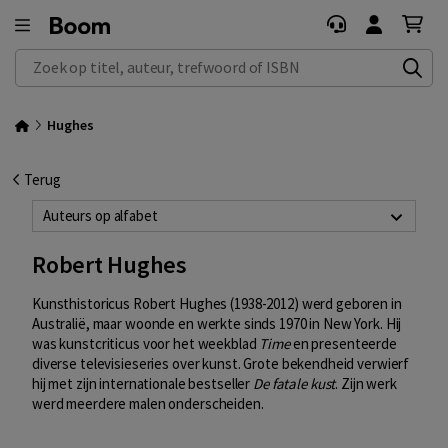
Zoek op titel, auteur, trefwoord of ISBN
Hughes
Terug
Auteurs op alfabet
Robert Hughes
Kunsthistoricus Robert Hughes (1938-2012) werd geboren in
Australië, maar woonde en werkte sinds 1970 in New York. Hij
was kunstcriticus voor het weekblad
Time
en presenteerde
diverse televisieseries over kunst. Grote bekendheid verwierf
hij met zijn internationale bestseller
De fatale kust
. Zijn werk
werd meerdere malen onderscheiden.