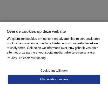
Over de cookies op deze website
We gebruiken cookies om content en advertenties te personaliseren,
© 2026
Koninklijke Boom uitgevers
om functies voor social media te bieden en om ons websiteverkeer
te analyseren. Ook delen we informatie over jouw gebruik van onze
Klantenservice
site met onze partners voor social media, adverteren en analyse.
Service & informatie
Privacy- en cookieverklaring
Contact
Retourneren
Docentenservice
Cookie-instellingen
Snel bestellen
Teamviewer
Alle cookies toestaan
Boom voor jou
Voor de boekhandel
Voor de pers
Publiceren bij Boom