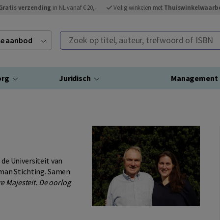
Gratis verzending
in NL vanaf € 20,-
Veilig winkelen met
Thuiswinkelwaarb
Zoek op titel, auteur, trefwoord of ISBN
ele aanbod
org
Juridisch
Management
 de Universiteit van
man Stichting. Samen
e Majesteit. De oorlog