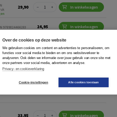
Quantity
BN
29,90
−
+
In winkelwagen
ruk
gen
24,95
In winkelwagen
BN 9789024466283
Over de cookies op deze website
r
Plaats op wensenlijst
We gebruiken cookies om content en advertenties te personaliseren, om
functies voor social media te bieden en om ons websiteverkeer te
analyseren. Ook delen we informatie over jouw gebruik van onze site met
van Hare Majesteit
onze partners voor social media, adverteren en analyse.
Privacy- en cookieverklaring
ra Becker
|
Boom
 oorlogsverhaal, van a tot z op bronnen gebaseerd, over de
Cookie-instellingen
Alle cookies toestaan
het oorlogskabinet die in 1942 door de ‘Soldaat van Oranje’
 worden overgevaren. ...
Meer
Quantity
33,95
−
+
In winkelwagen
1