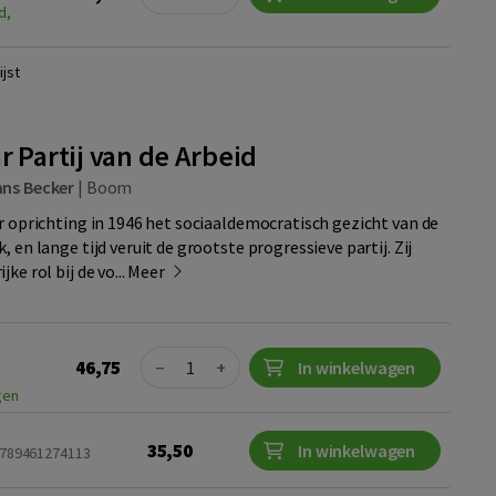
d,
jst
r Partij van de Arbeid
ans Becker
|
Boom
ar oprichting in 1946 het sociaaldemocratisch gezicht van de
, en lange tijd veruit de grootste progressieve partij. Zij
ke rol bij de vo...
Meer
Quantity
46,75
−
+
In winkelwagen
gen
35,50
In winkelwagen
 9789461274113