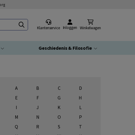
org
Inloggen
Klantenservice
Winkelwagen
Geschiedenis & Filosofie
A
B
C
D
E
F
G
H
I
J
K
L
M
N
O
P
Q
R
S
T