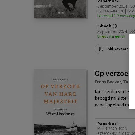
Paperback
September 2024 | IS
9789024466276 | 1e d
Levertijd 1-2 werkda
E-book
September 2024 | IS
Direct via e-mail
Inkijkexemplaa
Op verzoek 
Frans Becker
,
Tama
Niet eerder verteld
beoogd minister in 
naar Engeland moest
Paperback
Maart 2020 | ISBN
9789024431410 | 01.0