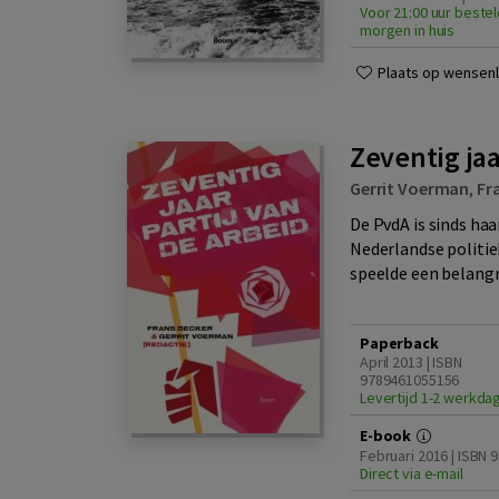
Voor 21:00 uur bestel
morgen in huis
Plaats op wensenli
Zeventig jaa
Gerrit Voerman
,
Fr
De PvdA is sinds ha
Nederlandse politiek
speelde een belangrij
Paperback
April 2013 | ISBN
9789461055156
Levertijd 1-2 werkda
E-book
Februari 2016 | ISBN
Direct via e-mail