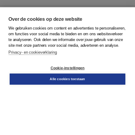
Over de cookies op deze website
We gebruiken cookies om content en advertenties te personaliseren,
© 2026
Koninklijke Boom uitgevers
om functies voor social media te bieden en om ons websiteverkeer
te analyseren. Ook delen we informatie over jouw gebruik van onze
Klantenservice
site met onze partners voor social media, adverteren en analyse.
Service & informatie
Privacy- en cookieverklaring
Contact
Retourneren
Docentenservice
Cookie-instellingen
Snel bestellen
Teamviewer
Alle cookies toestaan
Boom voor jou
Voor de boekhandel
Voor de pers
Publiceren bij Boom
Werken bij Boom & Vacatures
Over Boom
Wat ons drijft