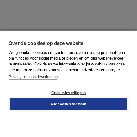
Over de cookies op deze website
We gebruiken cookies om content en advertenties te personaliseren,
© 2026
Koninklijke Boom uitgevers
om functies voor social media te bieden en om ons websiteverkeer
te analyseren. Ook delen we informatie over jouw gebruik van onze
Klantenservice
site met onze partners voor social media, adverteren en analyse.
Service & informatie
Privacy- en cookieverklaring
Contact
Retourneren
Docentenservice
Cookie-instellingen
Snel bestellen
Teamviewer
Alle cookies toestaan
Boom voor jou
Voor de boekhandel
Voor de pers
Publiceren bij Boom