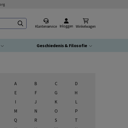
org
Inloggen
Klantenservice
Winkelwagen
Geschiedenis & Filosofie
A
B
C
D
E
F
G
H
I
J
K
L
M
N
O
P
Q
R
S
T