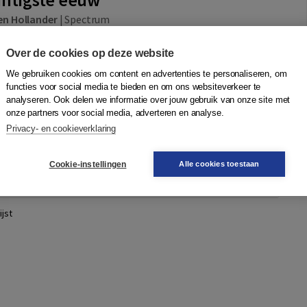
en Hollander
|
Spectrum
e eeuw kan worden belicht als een breukvlak die het gezicht
Over de cookies op deze website
 bepalen. Deze periode ziet de geboorte van de
 moderne politieke partijen en de...
Meer
We gebruiken cookies om content en advertenties te personaliseren, om
functies voor social media te bieden en om ons websiteverkeer te
analyseren. Ook delen we informatie over jouw gebruik van onze site met
onze partners voor social media, adverteren en analyse.
41,99
Bestellen
Privacy- en cookieverklaring
Cookie-instellingen
Alle cookies toestaan
12,99
In winkelwagen
jst