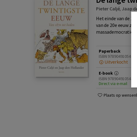
Pieter Caljé
,
Jaap d
Het einde van de 19
van de 20e eeuw zou
massademocratie, de
Paperback
ISBN 9789049105440
Uitverkocht
E-book
ISBN 9789049105457
Direct via e-mail
Plaats op wensenli