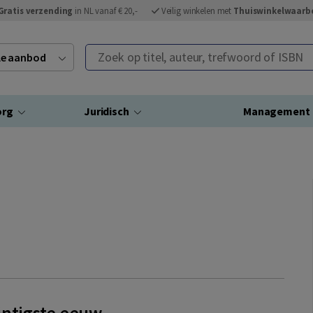
Gratis verzending
in NL vanaf € 20,-
Veilig winkelen met
Thuiswinkelwaarb
Zoek op titel, auteur, trefwoord of ISBN
ele aanbod
org
Juridisch
Management
intigste eeuw