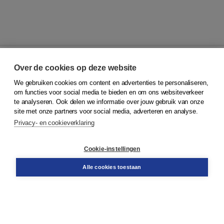
Over de cookies op deze website
We gebruiken cookies om content en advertenties te personaliseren,
© 2026
Koninklijke Boom uitgevers
om functies voor social media te bieden en om ons websiteverkeer
te analyseren. Ook delen we informatie over jouw gebruik van onze
Klantenservice
site met onze partners voor social media, adverteren en analyse.
Service & informatie
Privacy- en cookieverklaring
Contact
Retourneren
Docentenservice
Cookie-instellingen
Snel bestellen
Teamviewer
Alle cookies toestaan
Boom voor jou
Voor de boekhandel
Voor de pers
Publiceren bij Boom