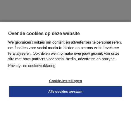
Over de cookies op deze website
We gebruiken cookies om content en advertenties te personaliseren,
© 2026
Koninklijke Boom uitgevers
om functies voor social media te bieden en om ons websiteverkeer
te analyseren. Ook delen we informatie over jouw gebruik van onze
Klantenservice
site met onze partners voor social media, adverteren en analyse.
Service & informatie
Privacy- en cookieverklaring
Contact
Retourneren
Docentenservice
Cookie-instellingen
Snel bestellen
Teamviewer
Alle cookies toestaan
Boom voor jou
Voor de boekhandel
Voor de pers
Publiceren bij Boom
Werken bij Boom & Vacatures