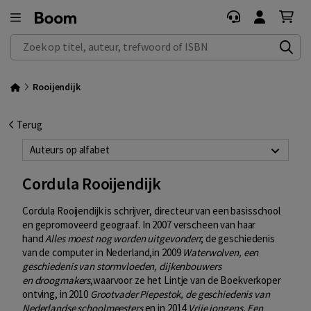
Zoek op titel, auteur, trefwoord of ISBN
Rooijendijk
Terug
Auteurs op alfabet
Cordula Rooijendijk
Cordula Rooijendijk is schrijver, directeur van een
basisschool
en gepromoveerd geograaf. In 2007 verscheen van haar
hand
Alles moest nog worden uitgevonden
; de geschiedenis
van de computer in Nederland,in
2009
Waterwolven, een
geschiedenis van stormvloeden, dijkenbouwers
en droogmakers
,waarvoor ze het Lintje van de Boekverkoper
ontving,
in 2010
Grootvader Piepestok, de geschiedenis van
Nederlandse schoolmeesters
en in 2014
Vrije jongens. Een