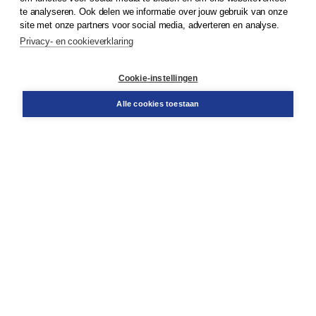
te analyseren. Ook delen we informatie over jouw gebruik van onze
Klantenservice
site met onze partners voor social media, adverteren en analyse.
Service & informatie
Privacy- en cookieverklaring
Contact
Retourneren
Docentenservice
Cookie-instellingen
Snel bestellen
Teamviewer
Alle cookies toestaan
Boom voor jou
Voor de boekhandel
Voor de pers
Publiceren bij Boom
Werken bij Boom & Vacatures
Over Boom
Wat ons drijft
Onze historie
Onze auteurs
Onze organisatie
Duurzaam ondernemen