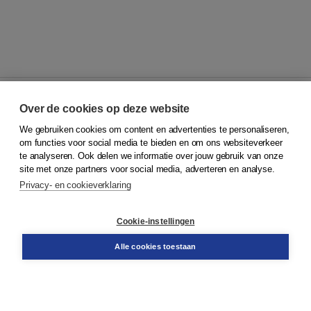
Over de cookies op deze website
We gebruiken cookies om content en advertenties te personaliseren,
© 2026
Koninklijke Boom uitgevers
om functies voor social media te bieden en om ons websiteverkeer
te analyseren. Ook delen we informatie over jouw gebruik van onze
Klantenservice
site met onze partners voor social media, adverteren en analyse.
Service & informatie
Privacy- en cookieverklaring
Contact
Retourneren
Docentenservice
Cookie-instellingen
Snel bestellen
Teamviewer
Alle cookies toestaan
Boom voor jou
Voor de boekhandel
Voor de pers