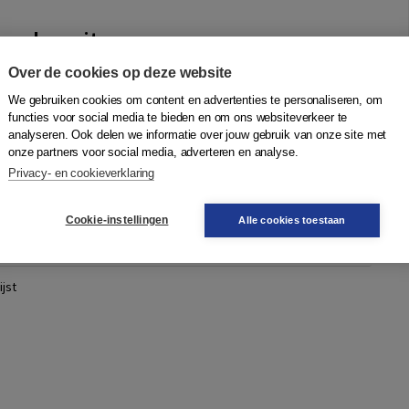
e schavuit
itgeverij Balans V.O.F.
Over de cookies op deze website
gangmaker en spotter, vrouwenliefhebber en hulpvaardig
We gebruiken cookies om content en advertenties te personaliseren, om
een fascinerend leven, gespleten tussen de bedrukkende moraal
functies voor social media te bieden en om ons websiteverkeer te
erniseringen van zijn t...
Meer
analyseren. Ook delen we informatie over jouw gebruik van onze site met
onze partners voor social media, adverteren en analyse.
Privacy- en cookieverklaring
Quantity
39,99
−
+
In winkelwagen
Cookie-instellingen
Alle cookies toestaan
sdag in
jst