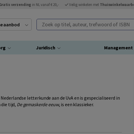
Gratis verzending
in NL vanaf € 20,-
Veilig winkelen met
Thuiswinkelwaarb
Zoek op titel, auteur, trefwoord of ISBN
ele aanbod
org
Juridisch
Management
Nederlandse letterkunde aan de UvA en is gespecialiseerd in
die tijd,
De gemaskerde eeuw
, is een klassieker.