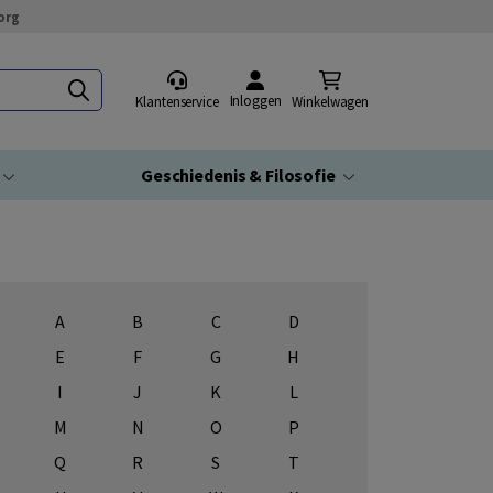
org
Inloggen
Klantenservice
Winkelwagen
Geschiedenis & Filosofie
A
B
C
D
E
F
G
H
I
J
K
L
M
N
O
P
Q
R
S
T