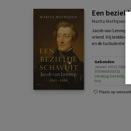
Een bezield
Marita Mathijsen
|
U
Jacob van Lennep, 
vriend. Hij leidde 
en de turbulente mod
Gebonden
Januari 2018 | ISBN
9789460038501
Vandaag besteld, din
huis
Plaats op wensenli