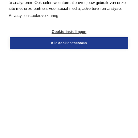
te analyseren. Ook delen we informatie over jouw gebruik van onze
Klantenservice
site met onze partners voor social media, adverteren en analyse.
Service & informatie
Privacy- en cookieverklaring
Contact
Retourneren
Docentenservice
Cookie-instellingen
Snel bestellen
Teamviewer
Alle cookies toestaan
Boom voor jou
Voor de boekhandel
Voor de pers
Publiceren bij Boom
Werken bij Boom & Vacatures
Over Boom
Wat ons drijft
Onze historie
Onze auteurs
Onze organisatie
Duurzaam ondernemen