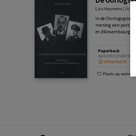
Lou Heynens
|
Aspe
In de Oorlogsgouve
mening een portret
et d'Ansembourg, in
Paperback
April 2015 | ISBN 978
Uitverkocht
Plaats op wensenli