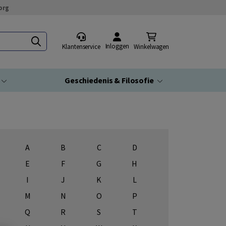
org
Inloggen
Klantenservice
Winkelwagen
Geschiedenis & Filosofie
A
B
C
D
E
F
G
H
I
J
K
L
M
N
O
P
Q
R
S
T