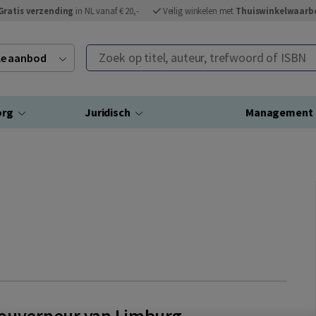
Gratis verzending
in NL vanaf € 20,-
Veilig winkelen met
Thuiswinkelwaarb
Zoek op titel, auteur, trefwoord of ISBN
ele aanbod
org
Juridisch
Management
gouverneur van Limburg