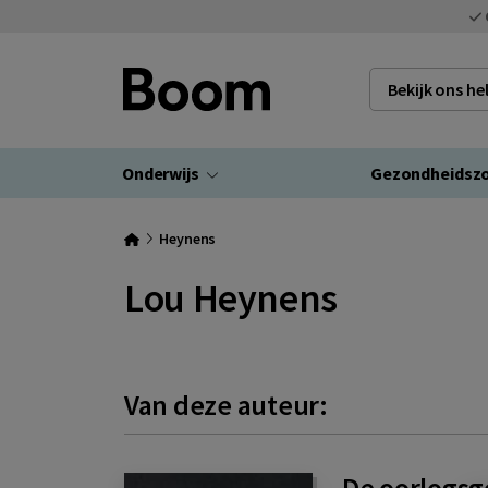
Bekijk ons h
Onderwijs
Gezondheidsz
Heynens
Lou Heynens
Van deze auteur:
De oorlogs