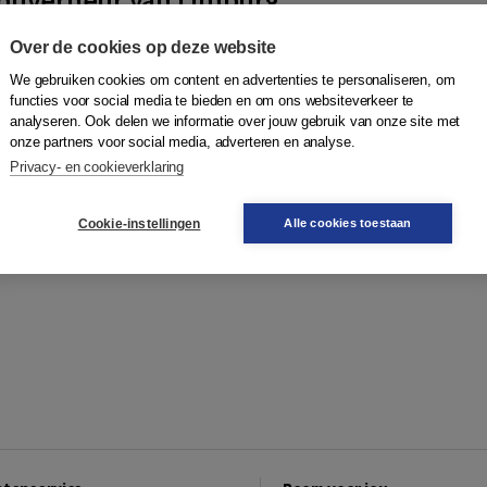
kt
Over de cookies op deze website
rneur van Limburg' tekent de auteur met een uitgesproken
We gebruiken cookies om content en advertenties te personaliseren, om
schets van het NSB-kopstuk Maximiliaan graaf de Marchant
functies voor social media te bieden en om ons websiteverkeer te
 Limburg bekend als 'het sch...
Meer
analyseren. Ook delen we informatie over jouw gebruik van onze site met
onze partners voor social media, adverteren en analyse.
Privacy- en cookieverklaring
18,95
9461536723
Bestellen
Cookie-instellingen
Alle cookies toestaan
jst