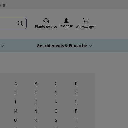
org
Inloggen
Klantenservice
Winkelwagen
Geschiedenis & Filosofie
A
B
C
D
E
F
G
H
I
J
K
L
M
N
O
P
Q
R
S
T