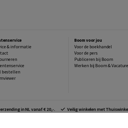
ntenservice
Boom voor jou
vice & informatie
Voor de boekhandel
tact
Voor de pers
ourneren
Publiceren bij Boom
entenservice
Werken bij Boom & Vacatur
l bestellen
mviewer
verzending in NL vanaf € 20,-.
Veilig winkelen met Thuiswin