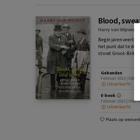
Blood, swea
Harry van Wijnen
|
Begin jaren veertig 
het punt dat te doe
stond: Groot-Brittan
Gebonden
Februari 2013 | ISBN
Uitverkocht
E-book
Februari 2013 | ISBN
Uitverkocht
Plaats op wensenli