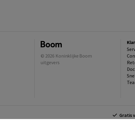
Kla
Ser
© 2026
Koninklijke Boom
Con
uitgevers
Ret
Doc
Sne
Tea
Gratis 