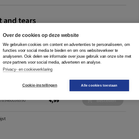
t and tears
Balans
Over de cookies op deze website
had Hitler een groot deel van Europa veroverd, of stond op
We gebruiken cookies om content en advertenties te personaliseren, om
n. Er was maar één land dat de totale overwinning in de weg
functies voor social media te bieden en om ons websiteverkeer te
nië. En daarbinnen ...
Meer
analyseren. Ook delen we informatie over jouw gebruik van onze site met
onze partners voor social media, adverteren en analyse.
Privacy- en cookieverklaring
29,99
 9789460036064
Bestellen
Cookie-instellingen
Alle cookies toestaan
4,99
Bestellen
 9789460036590
jst