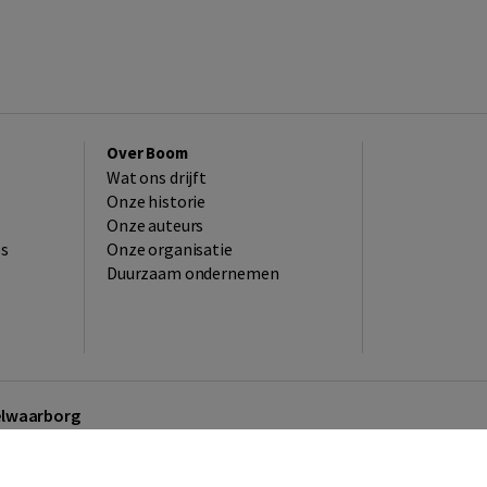
Over Boom
Wat ons drijft
Onze historie
Onze auteurs
es
Onze organisatie
Duurzaam ondernemen
kelwaarborg