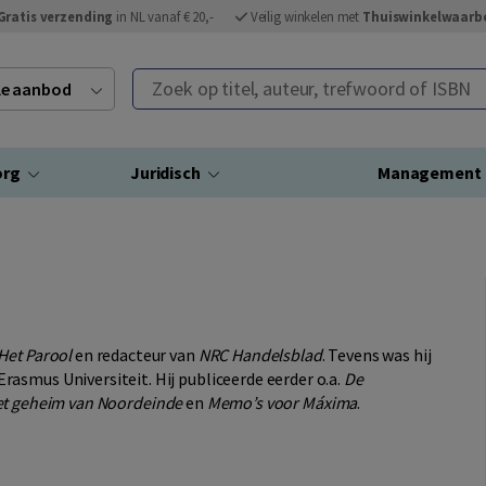
Gratis verzending
in NL vanaf € 20,-
Veilig winkelen met
Thuiswinkelwaarb
Zoek op titel, auteur, trefwoord of ISBN
ele aanbod
org
Juridisch
Management
Het Parool
en redacteur van
NRC Handelsblad
. Tevens was hij
asmus Universiteit. Hij publiceerde eerder o.a.
De
et geheim van Noordeinde
en
Memo’s voor Máxima
.