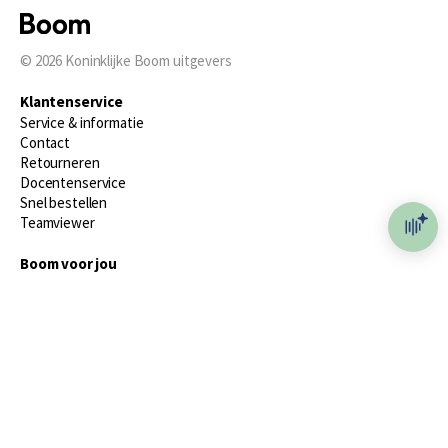
© 2026
Koninklijke Boom uitgevers
Klantenservice
Service & informatie
Contact
Retourneren
Docentenservice
Snel bestellen
Teamviewer
Boom voor jou
Voor de boekhandel
Voor de pers
Publiceren bij Boom
Werken bij Boom & Vacatures
Over Boom
Wat ons drijft
Onze historie
Onze auteurs