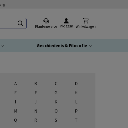
org
Inloggen
Klantenservice
Winkelwagen
Geschiedenis & Filosofie
A
B
C
D
E
F
G
H
I
J
K
L
M
N
O
P
Q
R
S
T