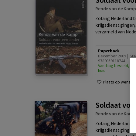
Rende van de Kamp
Zolang Nederland be
krijgsdienst gingen, 
verzameld van Nederl
Paperback
December 2009 | ISB
9789059118744
Vandaag besteld, din
huis
Plaats op wensenli
Soldaat voor
Rende van de Kamp
Zolang Nederland be
krijgsdienst gingen, 