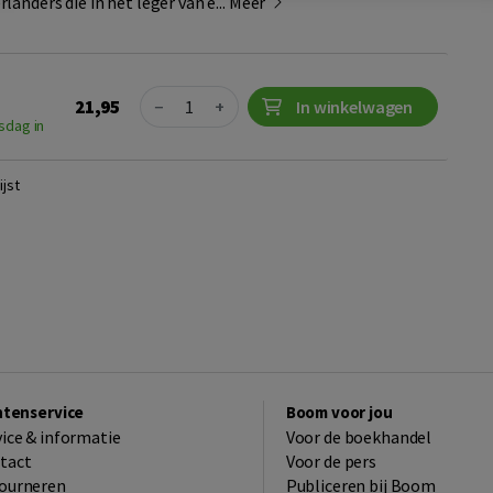
anders die in het leger van e...
Meer
Quantity
21,95
−
+
In winkelwagen
sdag in
jst
ntenservice
Boom voor jou
vice & informatie
Voor de boekhandel
tact
Voor de pers
ourneren
Publiceren bij Boom