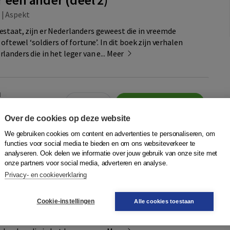
|
Aspekt
staat, zijn er Nederlanders geweest die in vreemde
oftewel ‘soldiers of fortune’. In dit boek zijn verhalen
anders die in het leger van e...
Meer
N
Quantity
21,95
−
+
In winkelwagen
sdag in
Over de cookies op deze website
We gebruiken cookies om content en advertenties te personaliseren, om
jst
functies voor social media te bieden en om ons websiteverkeer te
analyseren. Ook delen we informatie over jouw gebruik van onze site met
onze partners voor social media, adverteren en analyse.
 een ander (deel 1)
Privacy- en cookieverklaring
|
Aspekt
Cookie-instellingen
Alle cookies toestaan
staat, zijn er Nederlanders geweest die in vreemde
oftewel ‘soldiers of fortune’. In dit boek zijn verhalen