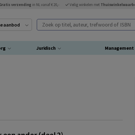
Gratis verzending
in NL vanaf € 20,-
Veilig winkelen met
Thuiswinkelwaarb
Zoek op titel, auteur, trefwoord of ISBN
ele aanbod
org
Juridisch
Management
 een ander (deel 2)