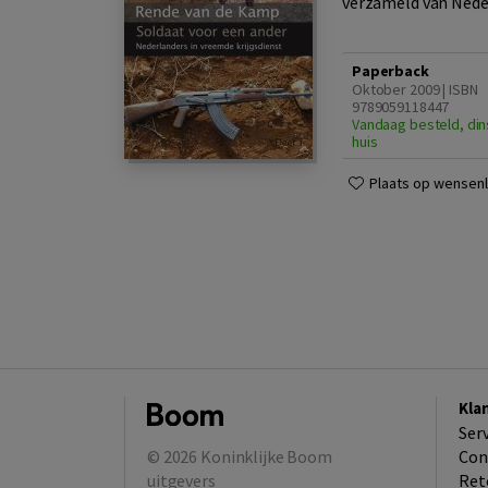
verzameld van Nederl
Paperback
Oktober 2009 | ISBN
9789059118447
Vandaag besteld, din
huis
Plaats op wensenli
Kla
Ser
© 2026
Koninklijke Boom
Con
uitgevers
Ret