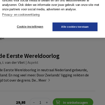
p helemaal anders. Aan alle...
Meer
functies voor social media te bieden en om ons websiteverkeer te
analyseren. Ook delen we informatie over jouw gebruik van onze site met
onze partners voor social media, adverteren en analyse.
Privacy- en cookieverklaring
461535139
29,95
Mail mij
wacht (datum nog niet
Cookie-instellingen
Alle cookies toestaan
jst
de Eerste Wereldoorlog
n
,
I. van der Vliet
|
Aspekt
s de Eerste Wereldoorlog in neutraal Nederland gebeurde,
land. En nog veel meer. Door Zeelands' ligging reikten de
d tot over de grens. De...
Meer
Quantity
29,95
−
+
In winkelwagen