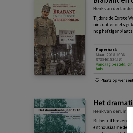
Henk van der Linde
Tijdens de Eerste W
niet dat er niets ge
nog heftiger plaats 
Paperback
Maart 2016 | ISBN
9789461536570
Vandaag besteld, din
huis
Plaats op wensenli
Het dramati
Henk van der Linde
Bij het uitbreken v
enthousiasme de oorl