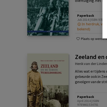
overtuiging. Het lie
Paperback
Juli 2014 | ISBN 9789
In herdruk, ver
bekend)
Plaats op wensenli
Zeeland en 
Henk van der Linde
Alles wat er tijden
gebeurde ook in Zee
gevolgen van de strij
Paperback
April 2014 | ISBN
9789461534781