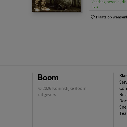
Vandaag besteld, din
huis
Plaats op wensenli
Kla
Ser
© 2026
Koninklijke Boom
Con
uitgevers
Ret
Doc
Sne
Tea