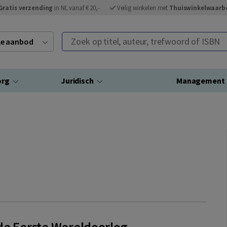
Gratis verzending
in NL vanaf € 20,-
Veilig winkelen met
Thuiswinkelwaarb
Zoek op titel, auteur, trefwoord of ISBN
ele aanbod
org
Juridisch
Management
de Eerste Wereldoorlog