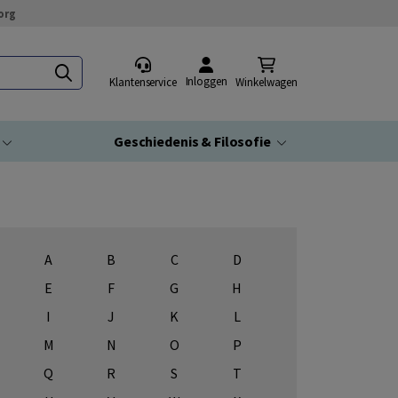
org
Inloggen
Klantenservice
Winkelwagen
Geschiedenis & Filosofie
A
B
C
D
E
F
G
H
I
J
K
L
M
N
O
P
Q
R
S
T